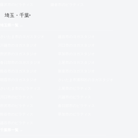
藤沢市のピラティス
鎌倉市のピラティス
埼玉・千葉
▾
埼玉県一覧 →
さいたま市のヨガスタジオ
越谷市のヨガスタジオ
川越市のヨガスタジオ
川口市のヨガスタジオ
所沢市のヨガスタジオ
草加市のヨガスタジオ
春日部市のヨガスタジオ
上尾市のヨガスタジオ
熊谷市のヨガスタジオ
新座市のヨガスタジオ
朝霞市のヨガスタジオ
さいたま市浦和区のヨガスタジオ
さいたま市のピラティス
上尾市のピラティス
川口市のピラティス
川越市のピラティス
所沢市のピラティス
春日部市のピラティス
熊谷市のピラティス
草加市のピラティス
越谷市のピラティス
千葉県一覧 →