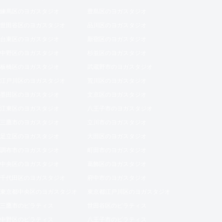
練馬区のヨガスタジオ
豊島区のヨガスタジオ
世田谷区のヨガスタジオ
品川区のヨガスタジオ
台東区のヨガスタジオ
新宿区のヨガスタジオ
中野区のヨガスタジオ
杉並区のヨガスタジオ
板橋区のヨガスタジオ
武蔵野市のヨガスタジオ
江戸川区のヨガスタジオ
荒川区のヨガスタジオ
墨田区のヨガスタジオ
文京区のヨガスタジオ
江東区のヨガスタジオ
八王子市のヨガスタジオ
三鷹市のヨガスタジオ
立川市のヨガスタジオ
足立区のヨガスタジオ
大田区のヨガスタジオ
調布市のヨガスタジオ
町田市のヨガスタジオ
中央区のヨガスタジオ
葛飾区のヨガスタジオ
千代田区のヨガスタジオ
府中市のヨガスタジオ
東京都中央区のヨガスタジオ
東京都江戸川区のヨガスタジオ
三鷹市のピラティス
世田谷区のピラティス
中野区のピラティス
八王子市のピラティス