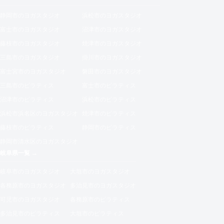
静岡市のヨガスタジオ
浜松市のヨガスタジオ
富士市のヨガスタジオ
沼津市のヨガスタジオ
藤枝市のヨガスタジオ
焼津市のヨガスタジオ
三島市のヨガスタジオ
掛川市のヨガスタジオ
富士宮市のヨガスタジオ
磐田市のヨガスタジオ
三島市のピラティス
富士市のピラティス
沼津市のピラティス
浜松市のピラティス
浜松市浜名区のヨガスタジオ
焼津市のピラティス
藤枝市のピラティス
静岡市のピラティス
静岡市清水区のヨガスタジオ
岐阜県一覧 →
岐阜市のヨガスタジオ
大垣市のヨガスタジオ
各務原市のヨガスタジオ
多治見市のヨガスタジオ
可児市のヨガスタジオ
各務原市のピラティス
多治見市のピラティス
大垣市のピラティス