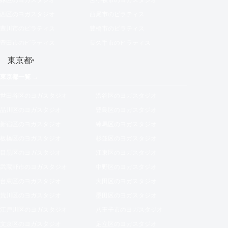
西区のヨガスタジオ
西尾市のピラティス
豊川市のピラティス
豊橋市のピラティス
豊田市のピラティス
長久手市のピラティス
東京都
▾
東京都一覧 →
世田谷区のヨガスタジオ
渋谷区のヨガスタジオ
品川区のヨガスタジオ
豊島区のヨガスタジオ
新宿区のヨガスタジオ
練馬区のヨガスタジオ
板橋区のヨガスタジオ
杉並区のヨガスタジオ
目黒区のヨガスタジオ
江東区のヨガスタジオ
武蔵野市のヨガスタジオ
中野区のヨガスタジオ
台東区のヨガスタジオ
大田区のヨガスタジオ
荒川区のヨガスタジオ
墨田区のヨガスタジオ
江戸川区のヨガスタジオ
八王子市のヨガスタジオ
文京区のヨガスタジオ
足立区のヨガスタジオ