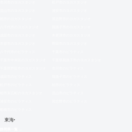
市川市のヨガスタジオ
松戸市のヨガスタジオ
流山市のヨガスタジオ
浦安市のヨガスタジオ
柏市のヨガスタジオ
習志野市のヨガスタジオ
八千代市のヨガスタジオ
我孫子市のヨガスタジオ
成田市のヨガスタジオ
木更津市のヨガスタジオ
市原市のヨガスタジオ
野田市のヨガスタジオ
八千代市のピラティス
千葉市のピラティス
千葉市中央区のヨガスタジオ
千葉県我孫子市のヨガスタジオ
千葉県野田市のヨガスタジオ
市川市のピラティス
成田市のピラティス
我孫子市のピラティス
松戸市のピラティス
柏市のピラティス
柏市末広町のヨガスタジオ
流山市のピラティス
浦安市のピラティス
習志野市のピラティス
船橋市のピラティス
東海
▾
静岡県一覧 →