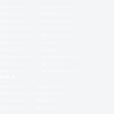
静岡市のヨガスタジオ
浜松市のヨガスタジオ
富士市のヨガスタジオ
沼津市のヨガスタジオ
藤枝市のヨガスタジオ
焼津市のヨガスタジオ
三島市のヨガスタジオ
掛川市のヨガスタジオ
富士宮市のヨガスタジオ
磐田市のヨガスタジオ
三島市のピラティス
富士市のピラティス
沼津市のピラティス
浜松市のピラティス
浜松市東区のヨガスタジオ
浜松市浜名区のヨガスタジオ
焼津市のピラティス
藤枝市のピラティス
静岡市のピラティス
静岡市清水区のヨガスタジオ
岐阜県一覧 →
岐阜市のヨガスタジオ
大垣市のヨガスタジオ
各務原市のヨガスタジオ
多治見市のヨガスタジオ
可児市のヨガスタジオ
各務原市のピラティス
多治見市のピラティス
大垣市のピラティス