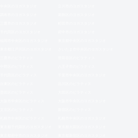
中央区のヨガスタジオ
立川市のヨガスタジオ
調布市のヨガスタジオ
葛飾区のヨガスタジオ
三鷹市のヨガスタジオ
町田市のヨガスタジオ
千代田区のヨガスタジオ
府中市のヨガスタジオ
福岡市中央区のヨガスタジオ
東京都中央区のヨガスタジオ
東京都江戸川区のヨガスタジオ
さいたま市中央区のヨガスタジオ
三鷹市のピラティス
世田谷区のピラティス
中野区のピラティス
八王子市のピラティス
千代田区のピラティス
千葉市中央区のヨガスタジオ
台東区のピラティス
品川区のピラティス
墨田区のピラティス
大田区のピラティス
大阪市中央区のピラティス
大阪市中央区のヨガスタジオ
文京区のピラティス
新宿区のピラティス
札幌市中央区のピラティス
札幌市中央区のヨガスタジオ
東京都千代田区のヨガスタジオ
東京都大田区のヨガスタジオ
東京都府中市のヨガスタジオ
東京都新宿区のヨガスタジオ