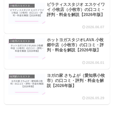
ピラティススタジオ エスケイワ
小牧市のヨガスタジオ
イ 小牧店（小牧市）の口コミ・
評判・料金を解説【2026年版】
2026.06.07
ホットヨガスタジオLAVA 小牧
小牧市のヨガスタジオ
郷中店（小牧市）の口コミ・評
判・料金を解説【2026年版】
2026.06.01
ヨガの家 さちよが（愛知県小牧
味岡駅のヨガスタジオ
市）の口コミ・評判・料金を解
説【2026年版】
2026.05.29