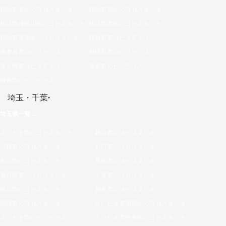
横浜市中区のヨガスタジオ
横浜市旭区のヨガスタジオ
横浜市神奈川区のヨガスタジオ
横浜市西区のヨガスタジオ
横浜市青葉区のヨガスタジオ
横須賀市のピラティス
海老名市のピラティス
相模原市のピラティス
茅ヶ崎市のピラティス
藤沢市のピラティス
鎌倉市のピラティス
埼玉・千葉
▾
埼玉県一覧 →
さいたま市のヨガスタジオ
越谷市のヨガスタジオ
川越市のヨガスタジオ
川口市のヨガスタジオ
所沢市のヨガスタジオ
草加市のヨガスタジオ
春日部市のヨガスタジオ
上尾市のヨガスタジオ
熊谷市のヨガスタジオ
新座市のヨガスタジオ
朝霞市のヨガスタジオ
さいたま市浦和区のヨガスタジオ
さいたま市のピラティス
さいたま市中央区のヨガスタジオ