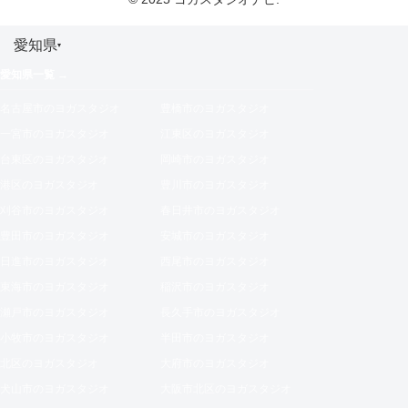
愛知県
▾
愛知県一覧 →
名古屋市のヨガスタジオ
豊橋市のヨガスタジオ
一宮市のヨガスタジオ
江東区のヨガスタジオ
台東区のヨガスタジオ
岡崎市のヨガスタジオ
港区のヨガスタジオ
豊川市のヨガスタジオ
刈谷市のヨガスタジオ
春日井市のヨガスタジオ
豊田市のヨガスタジオ
安城市のヨガスタジオ
日進市のヨガスタジオ
西尾市のヨガスタジオ
東海市のヨガスタジオ
稲沢市のヨガスタジオ
瀬戸市のヨガスタジオ
長久手市のヨガスタジオ
小牧市のヨガスタジオ
半田市のヨガスタジオ
北区のヨガスタジオ
大府市のヨガスタジオ
犬山市のヨガスタジオ
大阪市北区のヨガスタジオ