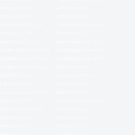
台東区のピラティス
品川区のピラティス
墨田区のピラティス
大田区のピラティス
大阪市中央区のピラティス
大阪市中央区のヨガスタジオ
文京区のピラティス
新宿区のピラティス
札幌市中央区のピラティス
札幌市中央区のヨガスタジオ
東京都千代田区のヨガスタジオ
東京都大田区のヨガスタジオ
東京都府中市のヨガスタジオ
東京都新宿区のヨガスタジオ
東京都調布市のヨガスタジオ
板橋区のピラティス
武蔵野市のピラティス
江戸川区のピラティス
江東区のピラティス
渋谷区のピラティス
渋谷区代々木のヨガスタジオ
町田市のピラティス
目黒区のピラティス
神戸市中央区のヨガスタジオ
福岡市中央区のピラティス
立川市のピラティス
練馬区のピラティス
荒川区のピラティス
葛飾区のピラティス
調布市のピラティス
豊島区のピラティス
足立区のピラティス