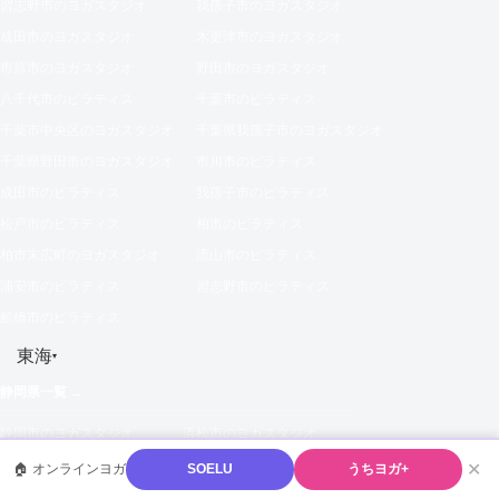
習志野市のヨガスタジオ
我孫子市のヨガスタジオ
成田市のヨガスタジオ
木更津市のヨガスタジオ
市原市のヨガスタジオ
野田市のヨガスタジオ
八千代市のピラティス
千葉市のピラティス
千葉市中央区のヨガスタジオ
千葉県我孫子市のヨガスタジオ
千葉県野田市のヨガスタジオ
市川市のピラティス
成田市のピラティス
我孫子市のピラティス
松戸市のピラティス
柏市のピラティス
柏市末広町のヨガスタジオ
流山市のピラティス
浦安市のピラティス
習志野市のピラティス
船橋市のピラティス
東海
▾
静岡県一覧 →
静岡市のヨガスタジオ
浜松市のヨガスタジオ
富士市のヨガスタジオ
沼津市のヨガスタジオ
✕
🏠 オンラインヨガ
SOELU
うちヨガ+
藤枝市のヨガスタジオ
焼津市のヨガスタジオ