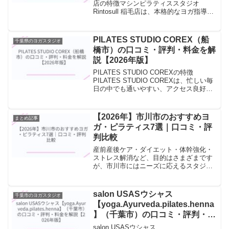
店の特徴マシンピラティススタジオ
Rintosull 稲毛店は、本格的なヨガ指導を
受けられる専門スタジオです。資格を持
つ経験豊富なインストラクターが、ヨガ
の哲学から実践まで丁寧に指導します。
PILATES STUDIO COREX（船
千葉県のヨガスタジオ
資格...
橋市）の口コミ・評判・料金を解
説【2026年版】
PILATES STUDIO COREXの特徴
PILATES STUDIO COREXは、忙しい毎
日の中でも通いやすい、アクセス良好な
ヨガスタジオです。朝・昼・夜のクラス
を設け、ライフスタイルに合わせたスケ
ジュールで参加できます。駅近の立地...
【2026年】市川市のおすすめヨ
まとめ記事
ガ・ピラティス7選｜口コミ・評
判比較
産前産後ケア・ダイエット・体幹強化・
ストレス解消など、目的はさまざまです
が、市川市にはニーズに応えるスタジオ
が揃っています。評価順にご紹介しま
す。1. CLUB PILATES 市川Google評
価：★★★★☆ 4.9（165件のクチコ
salon USASウシャス
千葉市のヨガスタジオ
ミ）...
【yoga.Ayurveda.pilates.henna
】（千葉市）の口コミ・評判・料
金を解説【2026年版】
salon USASウシャス