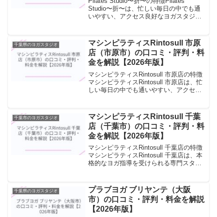
Pilates Studio〜折〜の特徴Pilates
Studio〜折〜は、忙しい毎日の中でも通
いやすい、アクセス良好なヨガスタジオ
です。朝・昼・夜のクラスを設け、ライ
フスタイルに合わせたスケジュールで参
加できます。駅近の立地と多彩な時間...
マシンピラティスRintosull 市原
千葉県のヨガスタジオ
店（市原市）の口コミ・評判・料
金を解説【2026年版】
マシンピラティスRintosull 市原店の特徴
マシンピラティスRintosull 市原店は、忙
しい毎日の中でも通いやすい、アクセス
良好なヨガスタジオです。朝・昼・夜の
クラスを設け、ライフスタイルに合わせ
たスケジュールで参加できます。駅近
マシンピラティスRintosull 千葉
千葉市のヨガスタジオ
の...
店（千葉市）の口コミ・評判・料
金を解説【2026年版】
マシンピラティスRintosull 千葉店の特徴
マシンピラティスRintosull 千葉店は、本
格的なヨガ指導を受けられる専門スタジ
オです。資格を持つ経験豊富なインスト
ラクターが、ヨガの哲学から実践まで丁
寧に指導します。資格取得者による専
プラブヨガ ブリヤンテ（大阪
千葉県のヨガスタジオ
門...
市）の口コミ・評判・料金を解説
【2026年版】