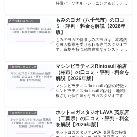
特徴パーソナルトレーニング＆ピラティ
ス・整体 アルター南流山・新松戸スタジ
オは、本格的なヨガ指導を受けられる専
門スタジオです。資格を持つ経験豊富な
もみのヨガ（八千代市）の口コ
八千代市のヨガスタジオ
インストラクターが、...
ミ・評判・料金を解説【2026年
版】
もみのヨガの特徴もみのヨガは、本格的
なヨガ指導を受けられる専門スタジオで
す。資格を持つ経験豊富なインストラク
ターが、ヨガの哲学から実践まで丁寧に
指導します。資格取得者による専門的な
指導が特徴で、ポーズ（アーサナ）の正
マシンピラティスRintosull 柏店
千葉県のヨガスタジオ
確な取り方から呼吸法（プ...
（柏市）の口コミ・評判・料金を
解説【2026年版】
マシンピラティスRintosull 柏店の特徴マ
シンピラティスRintosull 柏店は、地域に
根ざした個性豊かなヨガスタジオです。
少人数制のクラスで一人ひとりに丁寧に
向き合い、初心者から経験者まで幅広く
受け入れています。少人数制クラスを
ホットヨガスタジオLAVA 茂原店
千葉県のヨガスタジオ
中...
（千葉県）の口コミ・評判・料金
を解説【2026年版】
ホットヨガスタジオLAVA 茂原店の特徴