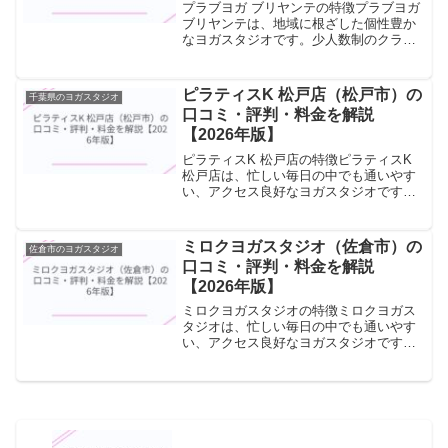
プラブヨガ ブリヤンテの特徴プラブヨガ
ブリヤンテは、地域に根ざした個性豊か
なヨガスタジオです。少人数制のクラス
で一人ひとりに丁寧に向き合い、初心者
から経験者まで幅広く受け入れていま
す。少人数制クラスを中心に、丁寧な指
ピラティスK 松戸店（松戸市）の
千葉県のヨガスタジオ
導でヨガを深めることが...
口コミ・評判・料金を解説
【2026年版】
ピラティスK 松戸店の特徴ピラティスK
松戸店は、忙しい毎日の中でも通いやす
い、アクセス良好なヨガスタジオです。
朝・昼・夜のクラスを設け、ライフスタ
イルに合わせたスケジュールで参加でき
ます。駅近の立地と多彩な時間帯のクラ
ミロクヨガスタジオ（佐倉市）の
佐倉市のヨガスタジオ
ス設定により、仕事帰...
口コミ・評判・料金を解説
【2026年版】
ミロクヨガスタジオの特徴ミロクヨガス
タジオは、忙しい毎日の中でも通いやす
い、アクセス良好なヨガスタジオです。
朝・昼・夜のクラスを設け、ライフスタ
イルに合わせたスケジュールで参加でき
ます。駅近の立地と多彩な時間帯のクラ
ス設定により、仕事帰りや...