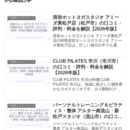
溶岩ホットヨガスタジオ アミー
千葉県のヨガスタジオ
ダ東松戸店（松戸市）の口コミ・
評判・料金を解説【2026年版】
溶岩ホットヨガスタジオ アミーダ東松戸
店の特徴溶岩ホットヨガスタジオ アミー
ダ東松戸店は、忙しい毎日の中でも通い
やすい、アクセス良好なヨガスタジオで
す。朝・昼・夜のクラスを設け、ライフ
スタイルに合わせたスケジュールで参加
CLUB PILATES 市川（市川市）
千葉県のヨガスタジオ
できます。駅近の立地...
の口コミ・評判・料金を解説
【2026年版】
CLUB PILATES 市川の特徴CLUB
PILATES 市川は、地域に根ざした個性豊
かなヨガスタジオです。少人数制のクラ
スで一人ひとりに丁寧に向き合い、初心
者から経験者まで幅広く受け入れていま
す。少人数制クラスを中心に、丁寧な指
パーソナルトレーニング＆ピラテ
千葉県のヨガスタジオ
導でヨ...
ィス・整体 アルター南流山・新
松戸スタジオ（流山市）の口コ
ミ・評判・料金を解説【2026年
パーソナルトレーニング＆ピラティス・
版】
整体 アルター南流山・新松戸スタジオの