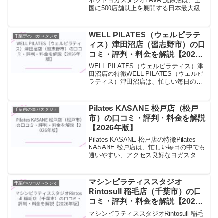
ホットヨガスタジオLAVA 茂原店は、全
国に500店舗以上を展開する日本最大級の
ホットヨガスタジオチェーンです。常温
ヨガからホットヨガまで幅広いプログラ
ムを揃え、初心者から上級者まで無理な
WELL PILATES（ウェルピラテ
千葉県のヨガスタジオ
く通える環境...
ィス）津田沼店（習志野市）の口
コミ・評判・料金を解説【2026
年版】
WELL PILATES（ウェルピラティス）津
田沼店の特徴WELL PILATES（ウェルピ
ラティス）津田沼店は、忙しい毎日の中
でも通いやすい、アクセス良好なヨガス
タジオです。朝・昼・夜のクラスを設
け、ライフスタイルに合わせたスケジュ
Pilates KASANE 松戸店（松戸
千葉県のヨガスタジオ
ールで...
市）の口コミ・評判・料金を解説
【2026年版】
Pilates KASANE 松戸店の特徴Pilates
KASANE 松戸店は、忙しい毎日の中でも
通いやすい、アクセス良好なヨガスタジ
オです。朝・昼・夜のクラスを設け、ラ
イフスタイルに合わせたスケジュールで
参加できます。駅近の立地と多彩な...
マシンピラティススタジオ
千葉市のヨガスタジオ
Rintosull 稲毛店（千葉市）の口
コミ・評判・料金を解説【2026
年版】
マシンピラティススタジオRintosull 稲毛