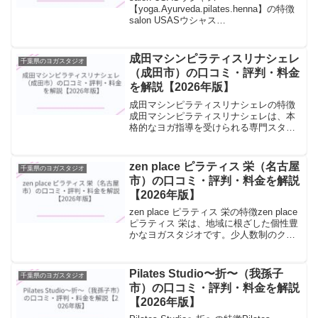
【yoga.Ayurveda.pilates.henna】の特徴
salon USASウシャス
【yoga.Ayurveda.pilates.henna】は、本
格的なヨガ指導を受けられる専門スタジ
オです。資格を持つ経...
成田マシンピラティスリナシェレ
千葉県のヨガスタジオ
（成田市）の口コミ・評判・料金
を解説【2026年版】
成田マシンピラティスリナシェレの特徴
成田マシンピラティスリナシェレは、本
格的なヨガ指導を受けられる専門スタジ
オです。資格を持つ経験豊富なインスト
ラクターが、ヨガの哲学から実践まで丁
寧に指導します。資格取得者による専門
zen place ピラティス 栄（名古屋
千葉県のヨガスタジオ
的な指導が特徴で、ポーズ...
市）の口コミ・評判・料金を解説
【2026年版】
zen place ピラティス 栄の特徴zen place
ピラティス 栄は、地域に根ざした個性豊
かなヨガスタジオです。少人数制のクラ
スで一人ひとりに丁寧に向き合い、初心
者から経験者まで幅広く受け入れていま
す。少人数制クラスを中心に、丁寧な...
Pilates Studio〜折〜（我孫子
千葉県のヨガスタジオ
市）の口コミ・評判・料金を解説
【2026年版】