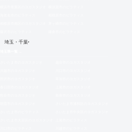
横浜市青葉区のヨガスタジオ
横須賀市のピラティス
海老名市のピラティス
相模原市のピラティス
相模原市南区のヨガスタジオ
茅ヶ崎市のピラティス
藤沢市のピラティス
鎌倉市のピラティス
埼玉・千葉
▾
埼玉県一覧 →
さいたま市のヨガスタジオ
越谷市のヨガスタジオ
川越市のヨガスタジオ
川口市のヨガスタジオ
所沢市のヨガスタジオ
草加市のヨガスタジオ
春日部市のヨガスタジオ
上尾市のヨガスタジオ
熊谷市のヨガスタジオ
新座市のヨガスタジオ
朝霞市のヨガスタジオ
さいたま市浦和区のヨガスタジオ
さいたま市のピラティス
さいたま市中央区のヨガスタジオ
さいたま市大宮区のヨガスタジオ
上尾市のピラティス
川口市のピラティス
川越市のピラティス