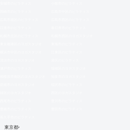
安城市のピラティス
小牧市のピラティス
岡崎市のピラティス
広島市中区のピラティス
広島市南区のピラティス
広島市西区のピラティス
日進市のピラティス
春日井市のピラティス
札幌市北区のピラティス
札幌市西区のヨガスタジオ
東京都港区のヨガスタジオ
東海市のピラティス
横浜市中区のヨガスタジオ
江東区のピラティス
清須市のヨガスタジオ
港区のピラティス
瀬戸市のピラティス
瑞穂区のヨガスタジオ
相模原市南区のヨガスタジオ
知多市のヨガスタジオ
碧南市のヨガスタジオ
稲沢市のピラティス
緑区のヨガスタジオ
西区のヨガスタジオ
西尾市のピラティス
豊川市のピラティス
豊橋市のピラティス
豊田市のピラティス
長久手市のピラティス
東京都
▾