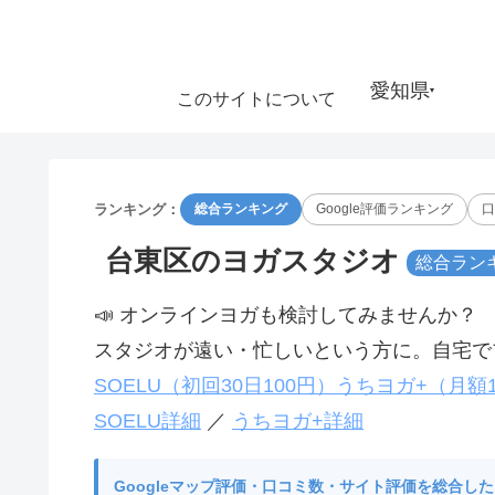
愛知県
▾
このサイトについて
ランキング：
総合ランキング
Google評価ランキング
口
台東区のヨガスタジオ
総合ラン
📣 オンラインヨガも検討してみませんか？
スタジオが遠い・忙しいという方に。自宅でプ
SOELU（初回30日100円）
うちヨガ+（月額1
SOELU詳細
／
うちヨガ+詳細
Googleマップ評価・口コミ数・サイト評価を総合し