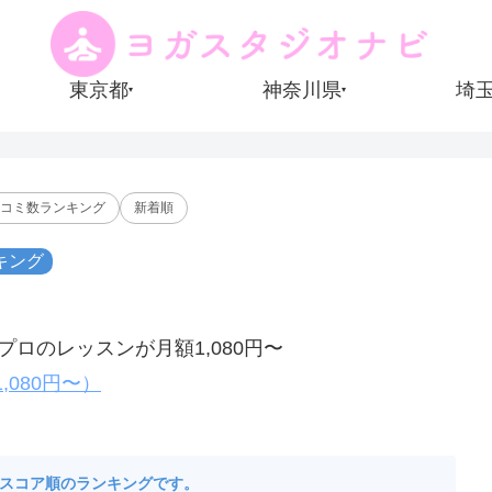
東京都
神奈川県
埼
▾
▾
コミ数ランキング
新着順
キング
ロのレッスンが月額1,080円〜
,080円〜）
たスコア順のランキングです。