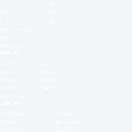
富士宮市のヨガスタジオ
磐田市のヨガスタジオ
三島市のピラティス
富士市のピラティス
沼津市のピラティス
浜松市のピラティス
浜松市浜名区のヨガスタジオ
焼津市のピラティス
藤枝市のピラティス
静岡市のピラティス
静岡市清水区のヨガスタジオ
岐阜県一覧 →
岐阜市のヨガスタジオ
大垣市のヨガスタジオ
各務原市のヨガスタジオ
多治見市のヨガスタジオ
可児市のヨガスタジオ
各務原市のピラティス
多治見市のピラティス
大垣市のピラティス
岐阜市のピラティス
三重県一覧 →
沼津市のヨガスタジオ
鈴鹿市のヨガスタジオ
桑名市のヨガスタジオ
四日市市のヨガスタジオ
松阪市のヨガスタジオ
津市のヨガスタジオ