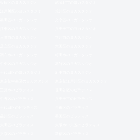
板橋区のヨガスタジオ
武蔵野市のヨガスタジオ
江戸川区のヨガスタジオ
荒川区のヨガスタジオ
墨田区のヨガスタジオ
文京区のヨガスタジオ
江東区のヨガスタジオ
八王子市のヨガスタジオ
三鷹市のヨガスタジオ
立川市のヨガスタジオ
足立区のヨガスタジオ
大田区のヨガスタジオ
調布市のヨガスタジオ
町田市のヨガスタジオ
中央区のヨガスタジオ
葛飾区のヨガスタジオ
千代田区のヨガスタジオ
府中市のヨガスタジオ
東京都中央区のヨガスタジオ
東京都江戸川区のヨガスタジオ
三鷹市のピラティス
世田谷区のピラティス
中野区のピラティス
八王子市のピラティス
千代田区のピラティス
台東区のピラティス
品川区のピラティス
墨田区のピラティス
大田区のピラティス
大阪市中央区のピラティス
文京区のピラティス
新宿区のピラティス