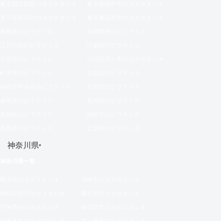
東京都大田区のヨガスタジオ
東京都府中市のヨガスタジオ
東京都新宿区のヨガスタジオ
東京都調布市のヨガスタジオ
板橋区のピラティス
武蔵野市のピラティス
江戸川区のピラティス
江東区のピラティス
渋谷区のピラティス
渋谷区代々木のヨガスタジオ
町田市のピラティス
目黒区のピラティス
福岡市中央区のピラティス
立川市のピラティス
練馬区のピラティス
荒川区のピラティス
葛飾区のピラティス
調布市のピラティス
豊島区のピラティス
足立区のピラティス
神奈川県
▾
神奈川県一覧 →
横浜市のヨガスタジオ
川崎市のヨガスタジオ
相模原市のヨガスタジオ
藤沢市のヨガスタジオ
平塚市のヨガスタジオ
横須賀市のヨガスタジオ
海老名市のヨガスタジオ
茅ヶ崎市のヨガスタジオ