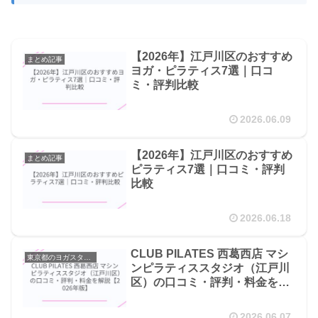
【2026年】江戸川区のおすすめ
まとめ記事
ヨガ・ピラティス7選｜口コ
ミ・評判比較
2026.06.09
【2026年】江戸川区のおすすめ
まとめ記事
ピラティス7選｜口コミ・評判
比較
2026.06.18
CLUB PILATES 西葛西店 マシ
東京都のヨガスタジオ
ンピラティススタジオ（江戸川
区）の口コミ・評判・料金を解
説【2026年版】
2026.06.07