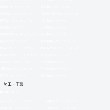
鎌倉市のヨガスタジオ
厚木市のヨガスタジオ
小田原市のヨガスタジオ
横浜市戸塚区のヨガスタジオ
横浜市港北区のヨガスタジオ
厚木市のピラティス
小田原市のピラティス
川崎市のピラティス
川崎市川崎区のヨガスタジオ
平塚市のピラティス
横浜市のピラティス
横浜市中区のヨガスタジオ
横浜市旭区のヨガスタジオ
横浜市都筑区のヨガスタジオ
横浜市青葉区のヨガスタジオ
横須賀市のピラティス
海老名市のピラティス
相模原市のピラティス
相模原市南区のヨガスタジオ
茅ヶ崎市のピラティス
藤沢市のピラティス
鎌倉市のピラティス
埼玉・千葉
▾
埼玉県一覧 →
さいたま市のヨガスタジオ
越谷市のヨガスタジオ
川越市のヨガスタジオ
川口市のヨガスタジオ