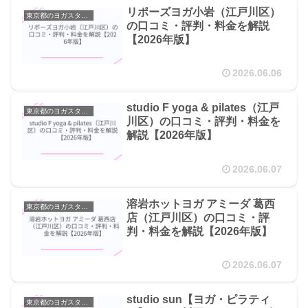
リポーズヨガ小岩（江戸川区）
東京都のヨガスタジオ
の口コミ・評判・料金を解説
【2026年版】
2026.06.06
studio F yoga & pilates（江戸
東京都のヨガスタジオ
川区）の口コミ・評判・料金を
解説【2026年版】
2026.06.07
溶岩ホットヨガ アミーダ 葛西
東京都のヨガスタジオ
店（江戸川区）の口コミ・評
判・料金を解説【2026年版】
2026.06.07
studio sun【ヨガ・ピラティ
東京都のヨガスタジオ