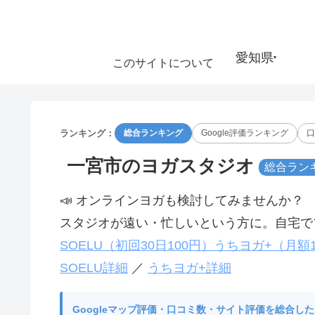
愛知県
▾
このサイトについて
ランキング：
総合ランキング
Google評価ランキング
口
一宮市のヨガスタジオ
総合ラン
📣 オンラインヨガも検討してみませんか？
スタジオが遠い・忙しいという方に。自宅でプ
SOELU（初回30日100円）
うちヨガ+（月額1
SOELU詳細
／
うちヨガ+詳細
Googleマップ評価・口コミ数・サイト評価を総合し