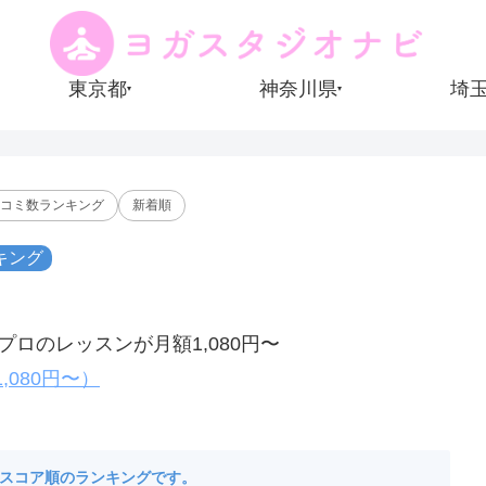
東京都
神奈川県
埼
▾
▾
コミ数ランキング
新着順
キング
ロのレッスンが月額1,080円〜
,080円〜）
たスコア順のランキングです。